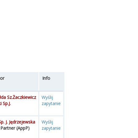
or
Info
łda Sz.Żaczkiewicz
Wyślij
 Sp.J.
zapytanie
. J. Jędrzejewska
Wyślij
Partner (AppP)
zapytanie