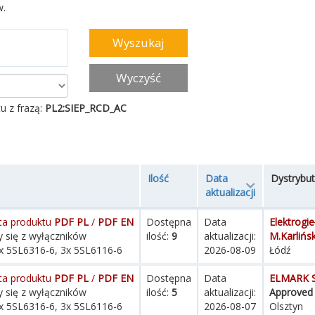
w.
Wyczyść
u z frazą:
PL2:SIEP_RCD_AC
Ilość
Data
Dystrybut
aktualizacji
ta produktu
PDF PL
/
PDF EN
Dostępna
Data
Elektrogie
 się z wyłączników
ilość:
9
aktualizacji:
M.Karliński
x 5SL6316-6, 3x 5SL6116-6
2026-08-09
Łódź
ta produktu
PDF PL
/
PDF EN
Dostępna
Data
ELMARK Sp
 się z wyłączników
ilość:
5
aktualizacji:
Approved 
x 5SL6316-6, 3x 5SL6116-6
2026-08-07
Olsztyn