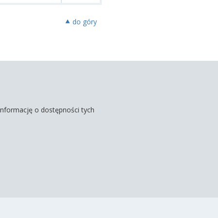
⯅ do góry
informację o dostępności tych