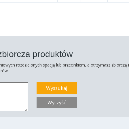
biorcza produktów
wych rozdzielonych spacją lub przecinkiem, a otrzymasz zbiorczą 
orów.
Wyczyść