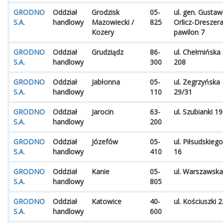
GRODNO
Oddział
Grodzisk
05-
ul. gen. Gusta
S.A.
handlowy
Mazowiecki /
825
Orlicz-Dreszera
Kozery
pawilon 7
GRODNO
Oddział
Grudziądz
86-
ul. Chełmińska
S.A.
handlowy
300
208
GRODNO
Oddział
Jabłonna
05-
ul. Zegrzyńska
S.A.
handlowy
110
29/31
GRODNO
Oddział
Jarocin
63-
ul. Szubianki 19
S.A.
handlowy
200
GRODNO
Oddział
Józefów
05-
ul. Piłsudskiego
S.A.
handlowy
410
16
GRODNO
Oddział
Kanie
05-
ul. Warszawska
S.A.
handlowy
805
GRODNO
Oddział
Katowice
40-
ul. Kościuszki 
S.A.
handlowy
600