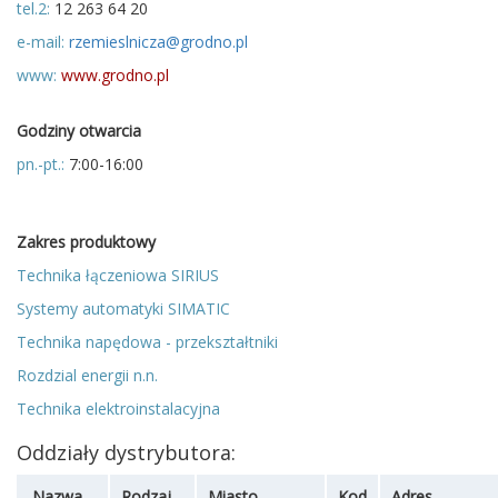
tel.2:
12 263 64 20
e-mail:
rzemieslnicza@grodno.pl
www:
www.grodno.pl
Godziny otwarcia
pn.-pt.:
7:00-16:00
Zakres produktowy
Technika łączeniowa SIRIUS
Systemy automatyki SIMATIC
Technika napędowa - przekształtniki
Rozdzial energii n.n.
Technika elektroinstalacyjna
Oddziały dystrybutora:
Nazwa
Rodzaj
Miasto
Kod
Adres