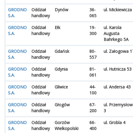
GRODNO
Oddział
Dynów
36-
ul. Mickiewicza
S.A.
handlowy
065
GRODNO
Oddział
Ełk
19-
ul. Karola
S.A.
handlowy
300
Augusta
Bahrkego 5A
GRODNO
Oddział
Gdańsk
80-
ul. Załogowa 1
S.A.
handlowy
557
GRODNO
Oddział
Gdynia
81-
ul. Hutnicza 53
S.A.
handlowy
061
GRODNO
Oddział
Gliwice
44-
ul. Andersa 43
S.A.
handlowy
100
GRODNO
Oddział
Głogów
67-
ul. Przemysłow
S.A.
handlowy
200
3
GRODNO
Oddział
Gorzów
66-
ul. Grobla 4
S.A.
handlowy
Wielkopolski
400