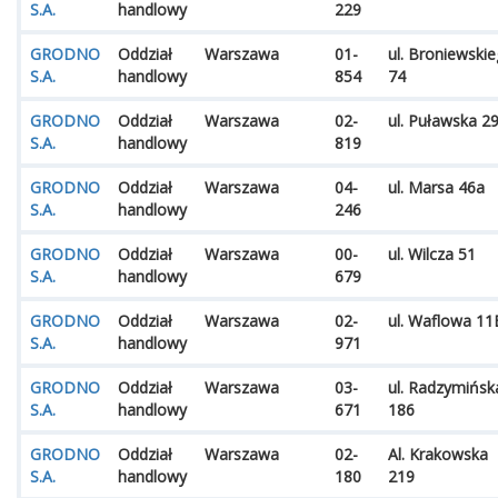
S.A.
handlowy
229
GRODNO
Oddział
Warszawa
01-
ul. Broniewski
S.A.
handlowy
854
74
GRODNO
Oddział
Warszawa
02-
ul. Puławska 2
S.A.
handlowy
819
GRODNO
Oddział
Warszawa
04-
ul. Marsa 46a
S.A.
handlowy
246
GRODNO
Oddział
Warszawa
00-
ul. Wilcza 51
S.A.
handlowy
679
GRODNO
Oddział
Warszawa
02-
ul. Waflowa 11
S.A.
handlowy
971
GRODNO
Oddział
Warszawa
03-
ul. Radzymińsk
S.A.
handlowy
671
186
GRODNO
Oddział
Warszawa
02-
Al. Krakowska
S.A.
handlowy
180
219