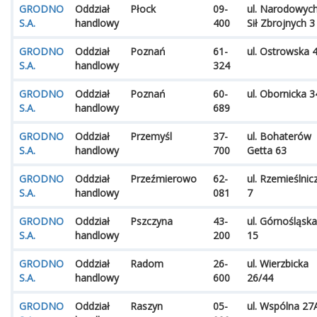
GRODNO
Oddział
Płock
09-
ul. Narodowyc
S.A.
handlowy
400
Sił Zbrojnych 3
GRODNO
Oddział
Poznań
61-
ul. Ostrowska 
S.A.
handlowy
324
GRODNO
Oddział
Poznań
60-
ul. Obornicka 3
S.A.
handlowy
689
GRODNO
Oddział
Przemyśl
37-
ul. Bohaterów
S.A.
handlowy
700
Getta 63
GRODNO
Oddział
Przeźmierowo
62-
ul. Rzemieślnic
S.A.
handlowy
081
7
GRODNO
Oddział
Pszczyna
43-
ul. Górnośląska
S.A.
handlowy
200
15
GRODNO
Oddział
Radom
26-
ul. Wierzbicka
S.A.
handlowy
600
26/44
GRODNO
Oddział
Raszyn
05-
ul. Wspólna 27