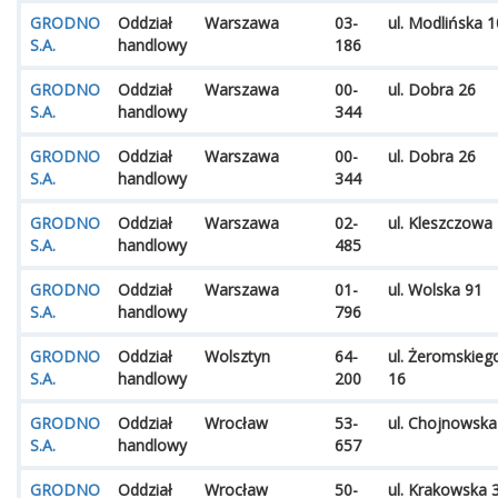
GRODNO
Oddział
Warszawa
03-
ul. Modlińska 
S.A.
handlowy
186
GRODNO
Oddział
Warszawa
00-
ul. Dobra 26
S.A.
handlowy
344
GRODNO
Oddział
Warszawa
00-
ul. Dobra 26
S.A.
handlowy
344
GRODNO
Oddział
Warszawa
02-
ul. Kleszczowa
S.A.
handlowy
485
GRODNO
Oddział
Warszawa
01-
ul. Wolska 91
S.A.
handlowy
796
GRODNO
Oddział
Wolsztyn
64-
ul. Żeromskieg
S.A.
handlowy
200
16
GRODNO
Oddział
Wrocław
53-
ul. Chojnowska
S.A.
handlowy
657
GRODNO
Oddział
Wrocław
50-
ul. Krakowska 