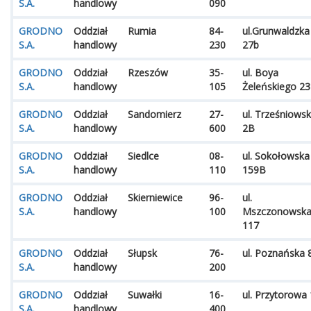
S.A.
handlowy
090
GRODNO
Oddział
Rumia
84-
ul.Grunwaldzka
S.A.
handlowy
230
27b
GRODNO
Oddział
Rzeszów
35-
ul. Boya
S.A.
handlowy
105
Żeleńskiego 23
GRODNO
Oddział
Sandomierz
27-
ul. Trześniows
S.A.
handlowy
600
2B
GRODNO
Oddział
Siedlce
08-
ul. Sokołowska
S.A.
handlowy
110
159B
GRODNO
Oddział
Skierniewice
96-
ul.
S.A.
handlowy
100
Mszczonowsk
117
GRODNO
Oddział
Słupsk
76-
ul. Poznańska 
S.A.
handlowy
200
GRODNO
Oddział
Suwałki
16-
ul. Przytorowa
S.A.
handlowy
400