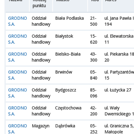
punktu
GRODNO
Oddział
Biała Podlaska
21-
ul. Jana Pawła I
S.A.
handlowy
500
194
GRODNO
Oddział
Białystok
15-
ul. Elewatorska
S.A.
handlowy
620
11
GRODNO
Oddział
Bielsko-Biała
43-
ul. Piekarska 18
S.A.
handlowy
300
20
GRODNO
Oddział
Brwinów
05-
ul. Partyzantó
S.A.
handlowy
840
15
GRODNO
Oddział
Bydgoszcz
85-
ul. Łużycka 27
S.A.
handlowy
096
GRODNO
Oddział
Częstochowa
42-
ul. Wały
S.A.
handlowy
200
Dwernickiego 
GRODNO
Magazyn
Dąbrówka
05-
ul. Graniczna 5,
S.A.
252
Małopole