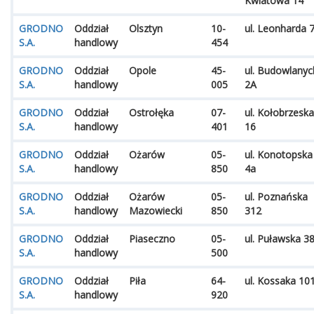
Kwiatowa 14
GRODNO
Oddział
Olsztyn
10-
ul. Leonharda 
S.A.
handlowy
454
GRODNO
Oddział
Opole
45-
ul. Budowlanyc
S.A.
handlowy
005
2A
GRODNO
Oddział
Ostrołęka
07-
ul. Kołobrzeska
S.A.
handlowy
401
16
GRODNO
Oddział
Ożarów
05-
ul. Konotopska
S.A.
handlowy
850
4a
GRODNO
Oddział
Ożarów
05-
ul. Poznańska
S.A.
handlowy
Mazowiecki
850
312
GRODNO
Oddział
Piaseczno
05-
ul. Puławska 3
S.A.
handlowy
500
GRODNO
Oddział
Piła
64-
ul. Kossaka 10
S.A.
handlowy
920