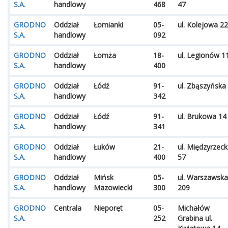
S.A.
handlowy
468
47
GRODNO
Oddział
Łomianki
05-
ul. Kolejowa 2
S.A.
handlowy
092
GRODNO
Oddział
Łomża
18-
ul. Legionów 1
S.A.
handlowy
400
GRODNO
Oddział
Łódź
91-
ul. Zbąszyńska
S.A.
handlowy
342
GRODNO
Oddział
Łódź
91-
ul. Brukowa 14
S.A.
handlowy
341
GRODNO
Oddział
Łuków
21-
ul. Międzyrzec
S.A.
handlowy
400
57
GRODNO
Oddział
Mińsk
05-
ul. Warszawska
S.A.
handlowy
Mazowiecki
300
209
GRODNO
Centrala
Nieporęt
05-
Michałów
S.A.
252
Grabina ul.