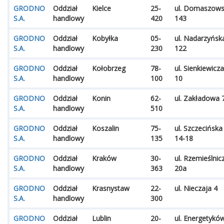
GRODNO
Oddział
Kielce
25-
ul. Domaszow
S.A.
handlowy
420
143
GRODNO
Oddział
Kobyłka
05-
ul. Nadarzyńsk
S.A.
handlowy
230
122
GRODNO
Oddział
Kołobrzeg
78-
ul. Sienkiewicza
S.A.
handlowy
100
10
GRODNO
Oddział
Konin
62-
ul. Zakładowa 
S.A.
handlowy
510
GRODNO
Oddział
Koszalin
75-
ul. Szczecińska
S.A.
handlowy
135
14-18
GRODNO
Oddział
Kraków
30-
ul. Rzemieślnic
S.A.
handlowy
363
20a
GRODNO
Oddział
Krasnystaw
22-
ul. Nieczaja 4
S.A.
handlowy
300
GRODNO
Oddział
Lublin
20-
ul. Energetykó