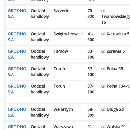
GRODNO
Oddział
Szczecin
70-
ul.
S.A.
handlowy
320
Twardowskieg
16
GRODNO
Oddział
Świętochłowice
41-
ul. Katowicka 5
S.A.
handlowy
600
GRODNO
Oddział
Tarnów
33-
ul. Żurawia 6
S.A.
handlowy
100
GRODNO
Oddział
Toruń
87-
ul. Polna 53
S.A.
handlowy
100
GRODNO
Oddział
Toruń
87-
ul. Polna 134-1
S.A.
handlowy
100
GRODNO
Oddział
Wałbrzych
58-
ul. Długa 2d
S.A.
handlowy
309
GRODNO
Oddział
Warszawa
01-
ul. Wolska 91