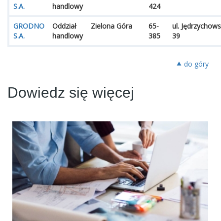
S.A.
handlowy
424
GRODNO
Oddział
Zielona Góra
65-
ul. Jędrzychow
S.A.
handlowy
385
39
⯅ do góry
Dowiedz się więcej